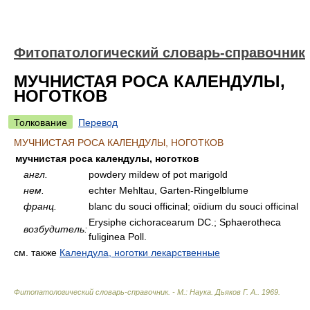
Фитопатологический словарь-справочник
МУЧНИСТАЯ РОСА КАЛЕНДУЛЫ,
НОГОТКОВ
Толкование
Перевод
МУЧНИСТАЯ РОСА КАЛЕНДУЛЫ, НОГОТКОВ
мучнистая роса календулы, ноготков
англ.
powdery mildew of pot marigold
нем.
echter Mehltau, Garten-Ringelblume
франц.
blanc du souci officinal; oïdium du souci officinal
Erysiphe cichoracearum DC.; Sphaerotheca
возбудитель:
fuliginea Poll.
см. также
Календула, ноготки лекарственные
Фитопатологический словарь-справочник. - М.: Наука
.
Дьяков Г. А.
.
1969
.