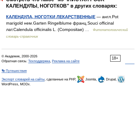
КАЛЕНДУЛЫ, НОГОТКОВ" в других словарях:
КАЛЕНДУЛА, НОГОТКИ ЛЕКАРСТВЕННЫЕ
— англ.Pot
marigold нем.Garten Ringelblume франц.Souci officinal
лат.Calendula officinalis L. (Compositae) …
Фитопатологический
словарь-справочник
© Академик, 2000-2026
18+
Обратная связь:
Техподдержка
,
Реклама на сайте
👣 Путешествия
Экспорт словарей на сайты
, сделанные на PHP,
Joomla,
Drupal,
WordPress, MODx.